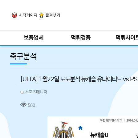
상단 네비
메인 메뉴
보증업체
먹튀검증
먹튀사이
축구분석
[UEFA] 1월22일 토토분석 뉴캐슬 유나이티드 vs 
작성자 정보
작성
스포츠매니저
컨텐츠 정보
조회
580
본문