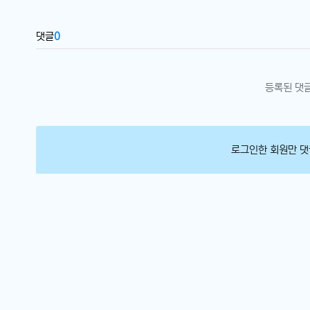
댓글
0
등록된 댓
로그인한 회원만 댓