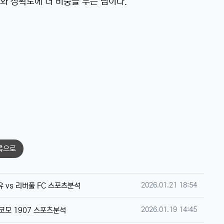
와 정확도에 더 비중을 두는 팀이다.
록으로
작성일
2026.01.21 18:54
유 vs 리버풀 FC 스포츠분석
작성일
2026.01.19 14:45
 코모 1907 스포츠분석