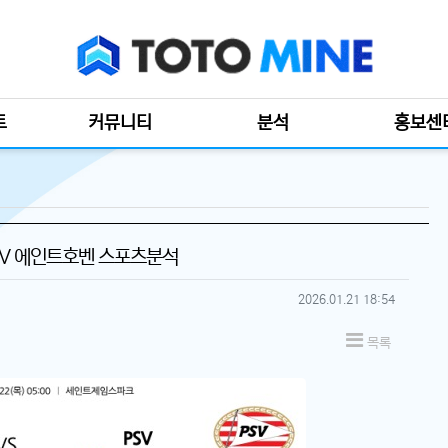
트
커뮤니티
분석
홍보센
PSV 에인트호벤 스포츠분석
작성일
2026.01.21 18:54
목록