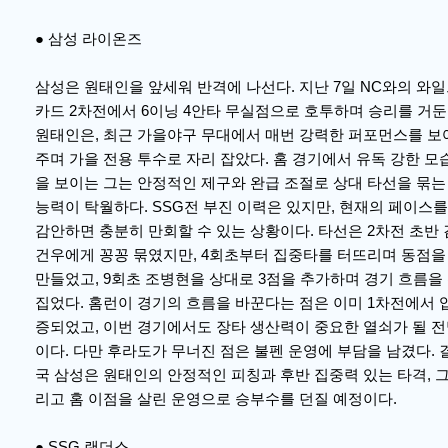
● 삼성 라이온즈
삼성은 원태인을 앞세워 반격에 나선다. 지난 7일 NC와의 와
카드 2차전에서 6이닝 4안타 무실점으로 호투하며 승리를 거둔
원태인은, 최근 가을야구 무대에서 매번 강력한 퍼포먼스를 보
주며 가을 전용 투수로 자리 잡았다. 홈 경기에서 유독 강한 모
을 보이는 그는 안정적인 제구와 완급 조절로 상대 타선을 묶는
능력이 탁월하다. SSG전 부진 이력은 있지만, 현재의 페이스를
감안하면 충분히 만회할 수 있는 상황이다. 타선은 2차전 초반 
건우에게 꽁꽁 묶였지만, 4회초부터 집중타를 터뜨리며 동점을
만들었고, 9회초 조병현을 상대로 3점을 추가하며 경기 흐름을
집었다. 홈런이 경기의 흐름을 바꾼다는 점은 이미 1차전에서 
증되었고, 이번 경기에서도 장타 생산력이 중요한 열쇠가 될 
이다. 다만 후라도가 무너진 점은 불펜 운영에 부담을 남겼다. 
국 삼성은 원태인의 안정적인 피칭과 후반 집중력 있는 타격, 
리고 홈 이점을 살린 운영으로 승부수를 던질 예정이다.
● SSG 랜더스