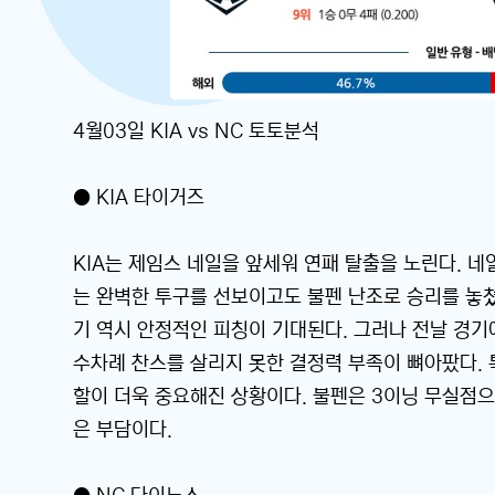
4월03일 KIA vs NC 토토분석
● KIA 타이거즈
KIA는 제임스 네일을 앞세워 연패 탈출을 노린다. 네
는 완벽한 투구를 선보이고도 불펜 난조로 승리를 놓쳤
기 역시 안정적인 피칭이 기대된다. 그러나 전날 경기
수차례 찬스를 살리지 못한 결정력 부족이 뼈아팠다. 
할이 더욱 중요해진 상황이다. 불펜은 3이닝 무실점으
은 부담이다.