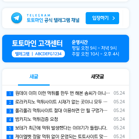
새글
새댓글
등록일
원데이 이미 이런 먹튀를 한두 번 해본 솜씨가 아니에요.
05.24
1
등록일
로라카지노 먹튀사이트 시재가 없는 곳이니 모두 피하십시오.
05.24
2
등록일
폴리폴리 먹튀사이트 절대 이용하면 안 될 구멍가게입니다.
05.24
3
등록일
범카지노 먹튀검증 요청
05.24
4
등록일
보테가 최근에 먹튀 발생했다는 이야기가 들립니다.
05.24
5
등록일
케이엘벳 정말 먹튀 없이 운영되는 토토사이트 맞을까요?
05.24
6