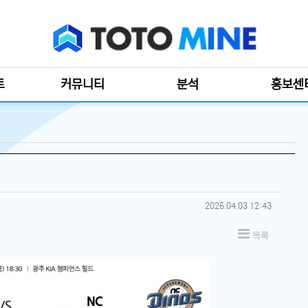
트
커뮤니티
분석
홍보센
작성일
2026.04.03 12:43
목록