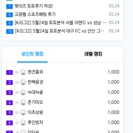
등록일
벳이즈 토토후기 작성!
05.24
7
등록일
고광렬 스포츠배팅 후기
05.24
8
등록일
[K리그2] 5월24일 토토분석 서울 이랜드 vs 성남 FC 스포츠분석
05.24
9
등록일
[K리그2] 5월24일 토토분석 대구 FC vs 안산 그리너스 스포츠분석
05.24
10
포인트 랭킹
레벨 랭킹
현견흠위
1,000
1
란백웅권
1,000
2
늑대늑골
1,000
3
춘기미오
1,000
4
이초상왕
1,000
5
후인방자
1,000
6
닥터유
1,000
7