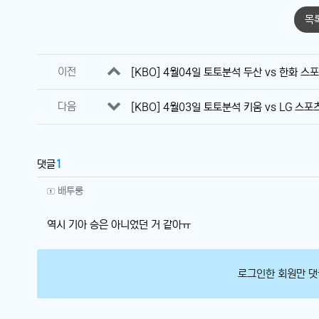
목
관련자료
이전
[KBO] 4월04일 토토분석 두산 vs 한화 스
다음
[KBO] 4월03일 토토분석 키움 vs LG 스
댓글
1
배투룽님의 댓글
배투룽
역시 기아 승은 아니었던 거 같아ㅠ
로그인한 회원만 댓