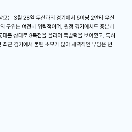
창모는 3월 28일 두산과의 경기에서 5이닝 2안타 무실
의 구위는 여전히 위력적이며, 원정 경기에서도 충분히
 롯데를 상대로 8득점을 올리며 폭발력을 보여줬고, 특히
 최근 경기에서 불펜 소모가 많아 체력적인 부담은 변