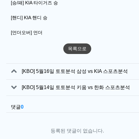
[승/패] KIA 타이거즈 승
[핸디] KIA 핸디 승
[언더오버] 언더
목록으로
관련자료
[KBO] 5월16일 토토분석 삼성 vs KIA 스포츠분석
[KBO] 5월14일 토토분석 키움 vs 한화 스포츠분석
댓글
0
등록된 댓글이 없습니다.