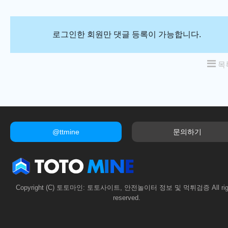
로그인한 회원만 댓글 등록이 가능합니다.
목
@ttmine
문의하기
Copyright (C) 토토마인: 토토사이트, 안전놀이터 정보 및 먹튀검증 All rig
reserved.