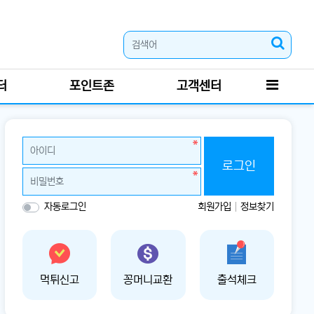
터
포인트존
고객센터
필수
아이디
로그인
필수
비밀번호
자동로그인
회원가입
정보찾기
먹튀신고
꽁머니교환
출석체크