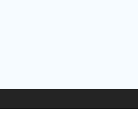
.
@ttmine
문의하기