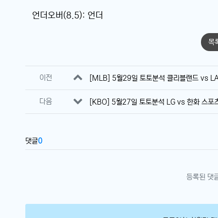
언더오버(8.5): 언더
목
관련자료
이전
[MLB] 5월29일 토토분석 클리블랜드 vs 
다음
[KBO] 5월27일 토토분석 LG vs 한화 스
댓글
0
등록된 댓