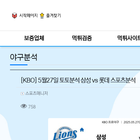
상단 네비
메인 메뉴
보증업체
먹튀검증
먹튀사이
야구분석
[KBO] 5월27일 토토분석 삼성 vs 롯데 스포츠분석
작성자 정보
작성
스포츠매니저
컨텐츠 정보
조회
758
본문