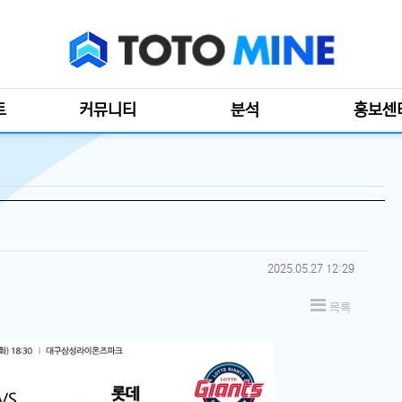
트
커뮤니티
분석
홍보센
작성일
2025.05.27 12:29
목록