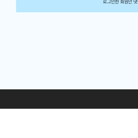
로그인한 회원만 댓