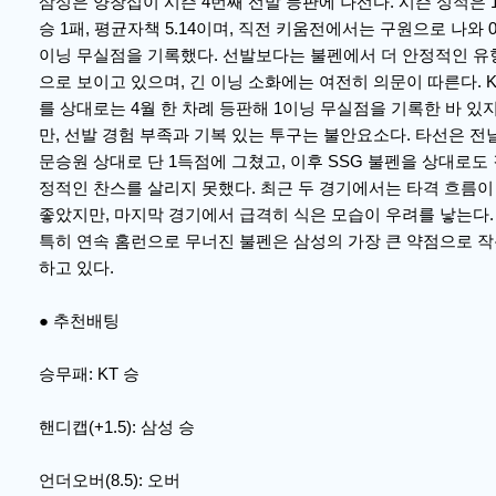
삼성은 양창섭이 시즌 4번째 선발 등판에 나선다. 시즌 성적은 
승 1패, 평균자책 5.14이며, 직전 키움전에서는 구원으로 나와 0
이닝 무실점을 기록했다. 선발보다는 불펜에서 더 안정적인 유
으로 보이고 있으며, 긴 이닝 소화에는 여전히 의문이 따른다. K
를 상대로는 4월 한 차례 등판해 1이닝 무실점을 기록한 바 있
만, 선발 경험 부족과 기복 있는 투구는 불안요소다. 타선은 전
문승원 상대로 단 1득점에 그쳤고, 이후 SSG 불펜을 상대로도
정적인 찬스를 살리지 못했다. 최근 두 경기에서는 타격 흐름이
좋았지만, 마지막 경기에서 급격히 식은 모습이 우려를 낳는다.
특히 연속 홈런으로 무너진 불펜은 삼성의 가장 큰 약점으로 
하고 있다.
● 추천배팅
승무패: KT 승
핸디캡(+1.5): 삼성 승
언더오버(8.5): 오버