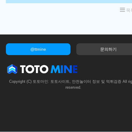
목
@ttmine
문의하기
Copyright (C) 토토마인: 토토사이트, 안전놀이터 정보 및 먹튀검증 All rig
reserved.