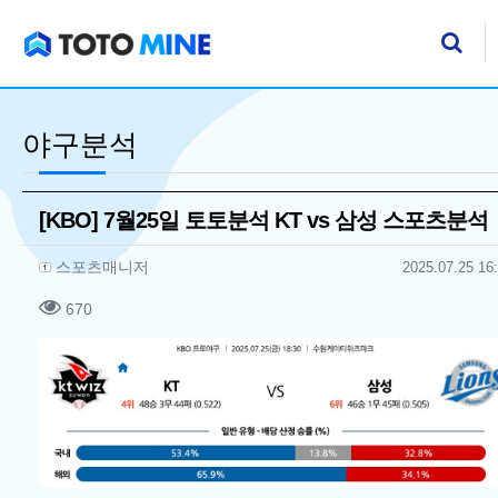
기
검
야구분석
[KBO] 7월25일 토토분석 KT vs 삼성 스포츠분석
작성자 정보
작성
작성일
스포츠매니저
2025.07.25 16
컨텐츠 정보
조회
670
본문