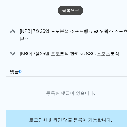
목록으로
관련자료
[NPB] 7월26일 토토분석 소프트뱅크 vs 오릭스 스포
분석
[KBO] 7월25일 토토분석 한화 vs SSG 스포츠분석
댓글
0
등록된 댓글이 없습니다.
로그인한 회원만 댓글 등록이 가능합니다.