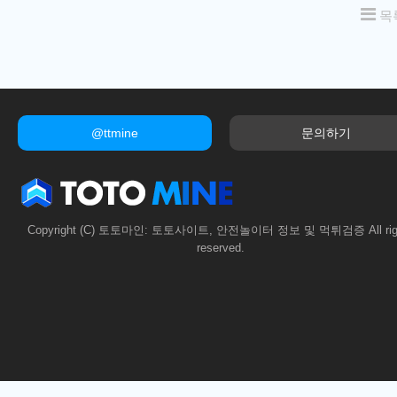
목
@ttmine
문의하기
Copyright (C) 토토마인: 토토사이트, 안전놀이터 정보 및 먹튀검증 All rig
reserved.