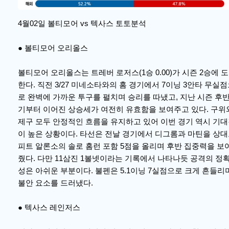
4월02일 볼티모어 vs 텍사스 토토분석
● 볼티모어 오리올스
볼티모어 오리올스는 트레버 로저스(1승 0.00)가 시즌 2승에 
한다. 직전 3/27 미네소타와의 홈 경기에서 7이닝 3안타 무실
로 완벽에 가까운 투구를 펼치며 승리를 따냈고, 지난 시즌 후
기부터 이어진 상승세가 여전히 유효함을 보여주고 있다. 구위
제구 모두 안정적인 흐름을 유지하고 있어 이번 경기 역시 기
이 높은 상황이다. 타선은 전날 경기에서 디그롬과 마틴을 상
피트 알론소의 솔로 홈런 포함 5점을 올리며 후반 집중력을 보
줬다. 다만 11삼진 1볼넷이라는 기록에서 나타나듯 공격의 정
성은 아쉬운 부분이다. 불펜은 5.1이닝 7실점으로 크게 흔들리
불안 요소를 드러냈다.
● 텍사스 레인저스