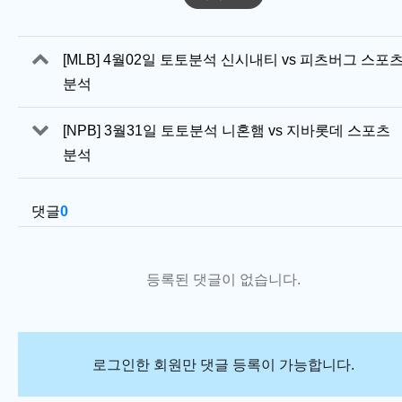
관련자료
[MLB] 4월02일 토토분석 신시내티 vs 피츠버그 스포
분석
[NPB] 3월31일 토토분석 니혼햄 vs 지바롯데 스포츠
분석
댓글
0
등록된 댓글이 없습니다.
로그인한 회원만 댓글 등록이 가능합니다.