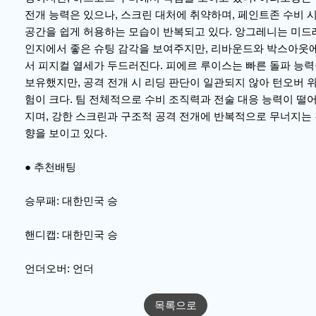
전개 능력은 있으나, 스크린 대처에 취약하며, 페인트존 수비 
공간을 쉽게 허용하는 모습이 반복되고 있다. 앙그레니는 미드
인지에서 좋은 슈팅 감각을 보여주지만, 리바운드와 박스아웃
서 피지컬 열세가 두드러진다. 피에르 루이스는 빠른 돌파 능
보유했지만, 공격 전개 시 리딩 판단이 일관되지 않아 턴오버 
험이 크다. 팀 전체적으로 수비 조직력과 전술 대응 능력이 떨
지며, 강한 스크린과 구조적 공격 전개에 반복적으로 무너지는
향을 보이고 있다.
● 추천배팅
승무패: 대한민국 승
핸디캡: 대한민국 승
언더오버: 언더
목록으로