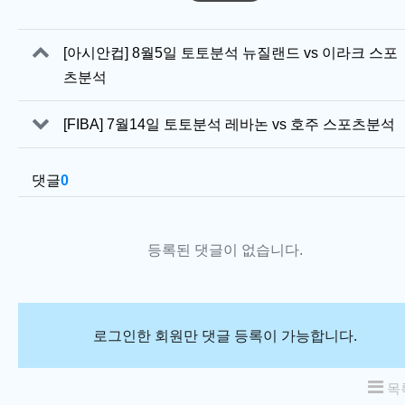
관련자료
[아시안컵] 8월5일 토토분석 뉴질랜드 vs 이라크 스포
츠분석
[FIBA] 7월14일 토토분석 레바논 vs 호주 스포츠분석
댓글
0
등록된 댓글이 없습니다.
로그인한 회원만 댓글 등록이 가능합니다.
목