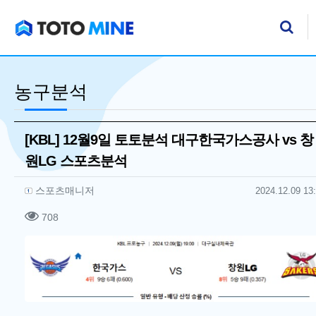
기
검
농구분석
[KBL] 12월9일 토토분석 대구한국가스공사 vs 창
원LG 스포츠분석
작성자 정보
작성
작성일
스포츠매니저
2024.12.09 13
컨텐츠 정보
조회
708
본문