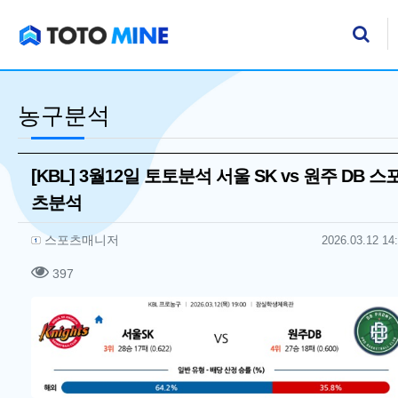
기
검
농구분석
[KBL] 3월12일 토토분석 서울 SK vs 원주 DB 스
츠분석
작성자 정보
작성
작성일
스포츠매니저
2026.03.12 14
컨텐츠 정보
조회
397
본문