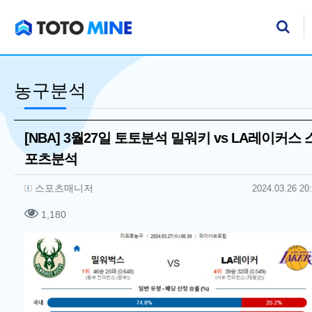
기
검
농구분석
[NBA] 3월27일 토토분석 밀워키 vs LA레이커스 
포츠분석
작성자 정보
작성
작성일
스포츠매니저
2024.03.26 20
컨텐츠 정보
조회
1,180
본문