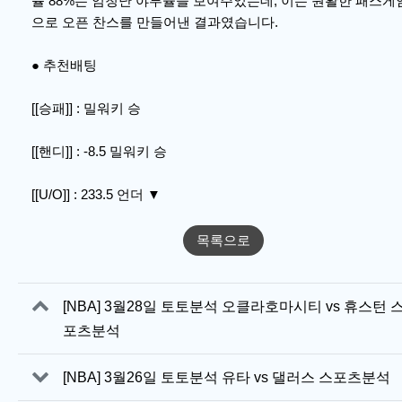
률 88%는 엄청난 야투율을 보여주었는데, 이는 원활한 패스게
으로 오픈 찬스를 만들어낸 결과였습니다.
● 추천배팅
[[승패]] : 밀워키 승
[[핸디]] : -8.5 밀워키 승
[[U/O]] : 233.5 언더 ▼
목록으로
관련자료
[NBA] 3월28일 토토분석 오클라호마시티 vs 휴스턴 
포츠분석
[NBA] 3월26일 토토분석 유타 vs 댈러스 스포츠분석