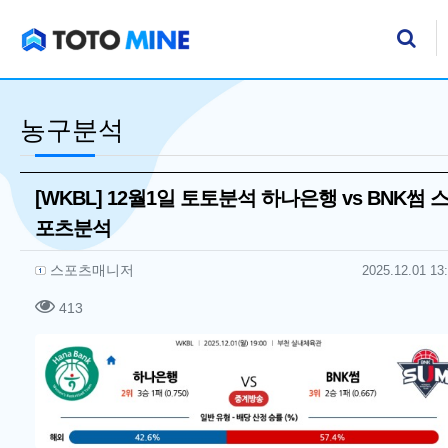
기
검
농구분석
[WKBL] 12월1일 토토분석 하나은행 vs BNK썸 
포츠분석
작성자 정보
작성
작성일
스포츠매니저
2025.12.01 13
컨텐츠 정보
조회
413
본문