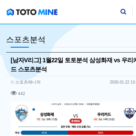
기
검
스포츠분석
[남자V리그] 1월22일 토토분석 삼성화재 vs 우리
드 스포츠분석
작성자 정보
작성
작성일
스포츠매니저
2026.01.22 13
컨텐츠 정보
조회
442
본문