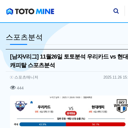
기
검
스포츠분석
[남자V리그] 11월26일 토토분석 우리카드 vs 현대
캐피탈 스포츠분석
작성자 정보
작성
작성일
스포츠매니저
2025.11.26 15
컨텐츠 정보
조회
444
본문