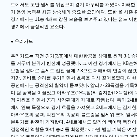
트에서도 초반 열세를 뒤집으며 경기 마무리를 해냈다. 이러한
기 운영 능력은 최근 상승세의 중요한 요인이다. 또한 올 시즌 
경기에서는 11승 4패로 강한 모습을 보여주고 있다는 점도 이
경기에서 긍정적인 요소다.
● 우리카드
우리카드는 직전 경기(3/6)에서 대한항공을 상대로 원정 3-1 승
를 거두며 분위기 반전에 성공했다. 그 이전 경기에서는 KB손
보험을 상대로 풀세트 접전 끝에 2-3으로 패배하며 연승이 끊겼
지만, 곧바로 승리를 추가하면서 흐름을 다시 끌어올렸다. 대
공전에서는 공격진의 활약이 돋보였다. 알리가 28득점을 기록
며 팀 공격을 이끌었고 아라우조(19득점)와 김지한(12득점)이 
점 지원을 하면서 공격 삼각편대가 제대로 작동했다. 특히 2세
에서 연속 득점으로 경기 흐름을 가져왔고 3세트에서는 김지
아라우조의 공격, 박진우의 속공과 블로킹을 앞세워 크게 앞서
분위기를 완전히 가져왔다. 4세트에서도 알리의 백어택 득점이
결정적인 역할을 하며 승리를 확정했다. 다만 범실 기복은 여
아쉬운 부분이다. 대한항공전에서도 27개의 범실이 나왔고 경