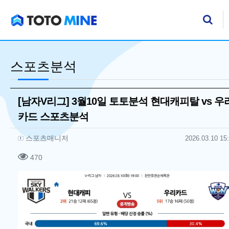
기
검
스포츠분석
[남자V리그] 3월10일 토토분석 현대캐피탈 vs 우
카드 스포츠분석
작성자 정보
작성
작성일
스포츠매니저
2026.03.10 15
컨텐츠 정보
조회
470
본문