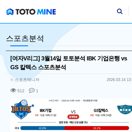
기
검
스포츠분석
[여자V리그] 3월14일 토토분석 IBK 기업은행 vs
GS 칼텍스 스포츠분석
작성자 정보
작성
작성일
스포츠매니저
2026.03.14 13
컨텐츠 정보
조회
댓글
512
1
본문