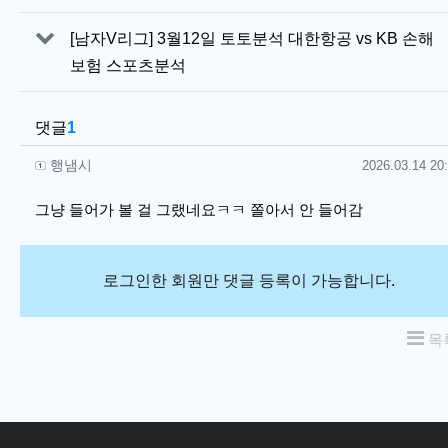
[남자V리그] 3월12일 토토분석 대한항공 vs KB 손해
보험 스포츠분석
댓글
1
행냄시님의 댓글
작성일
행냄시
2026.03.14 20
그냥 들어가 볼 걸 그랬네요ㅋㅋ 쫄아서 안 들어감
로그인한 회원만 댓글 등록이 가능합니다.
목