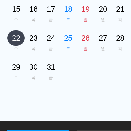
15
16
17
18
19
20
21
수
목
금
토
일
월
화
22
23
24
25
26
27
28
수
목
금
토
일
월
화
29
30
31
수
목
금