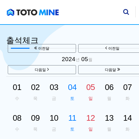
기
검
출석체크
이전달
이전일
2024
05
년
월
다음일
다음달
01
02
03
04
05
06
07
수
목
금
토
일
월
화
08
09
10
11
12
13
14
수
목
금
토
일
월
화