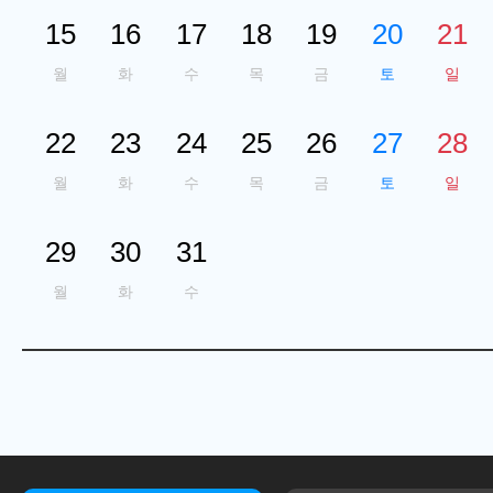
15
16
17
18
19
20
21
월
화
수
목
금
토
일
22
23
24
25
26
27
28
월
화
수
목
금
토
일
29
30
31
월
화
수