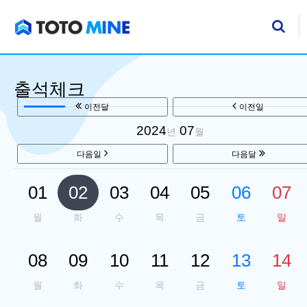
기
검
출석체크
이전달
이전일
2024
07
년
월
다음일
다음달
01
02
03
04
05
06
07
월
화
수
목
금
토
일
08
09
10
11
12
13
14
월
화
수
목
금
토
일