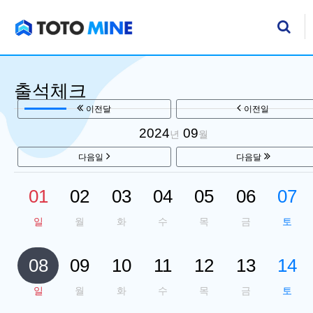
기
검
출석체크
이전달
이전일
2024
09
년
월
다음일
다음달
01
02
03
04
05
06
07
일
월
화
수
목
금
토
08
09
10
11
12
13
14
일
월
화
수
목
금
토