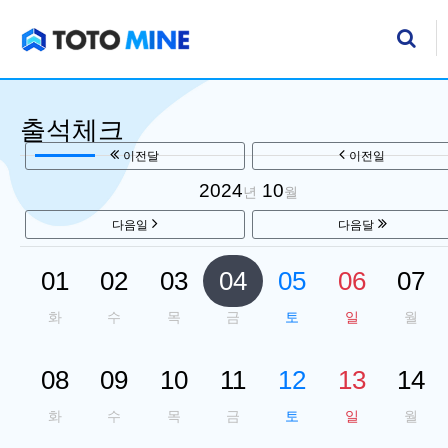
기
검
출석체크
이전달
이전일
2024
10
년
월
다음일
다음달
01
02
03
04
05
06
07
화
수
목
금
토
일
월
08
09
10
11
12
13
14
화
수
목
금
토
일
월