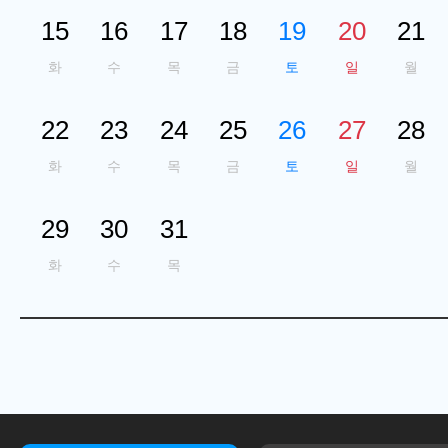
15
16
17
18
19
20
21
화
수
목
금
토
일
월
22
23
24
25
26
27
28
화
수
목
금
토
일
월
29
30
31
화
수
목