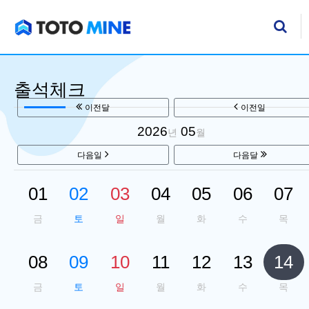
기
검
출석체크
이전달
이전일
2026
05
년
월
다음일
다음달
01
02
03
04
05
06
07
금
토
일
월
화
수
목
08
09
10
11
12
13
14
금
토
일
월
화
수
목