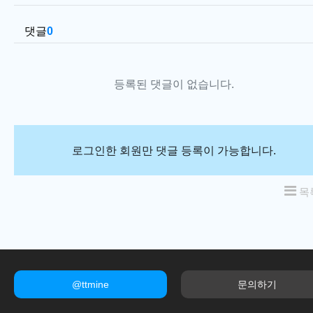
댓글
0
등록된 댓글이 없습니다.
로그인한 회원만 댓글 등록이 가능합니다.
목
@ttmine
문의하기