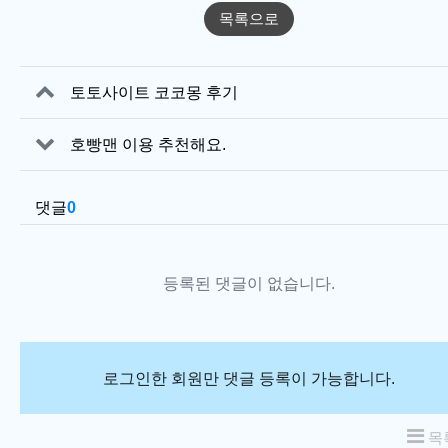
목록으로
관련자료
토토사이트 코코몽 후기
호빵맨 이용 추천해요.
댓글
0
등록된 댓글이 없습니다.
로그인한 회원만 댓글 등록이 가능합니다.
목