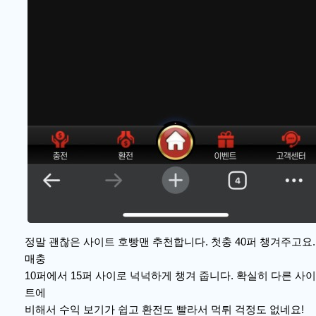
정말 괜찮은 사이트 호빵맨 추천합니다. 첫충 40퍼 챙겨주고요.
매충
10퍼에서 15퍼 사이로 넉넉하게 챙겨 줍니다. 확실히 다른 사이
트에
비해서 수익 보기가 쉽고 환전도 빨라서 먹튀 걱정도 없네요!