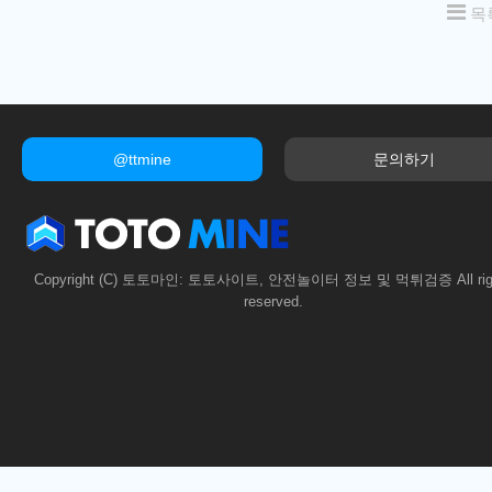
목
@ttmine
문의하기
Copyright (C) 토토마인: 토토사이트, 안전놀이터 정보 및 먹튀검증 All rig
reserved.