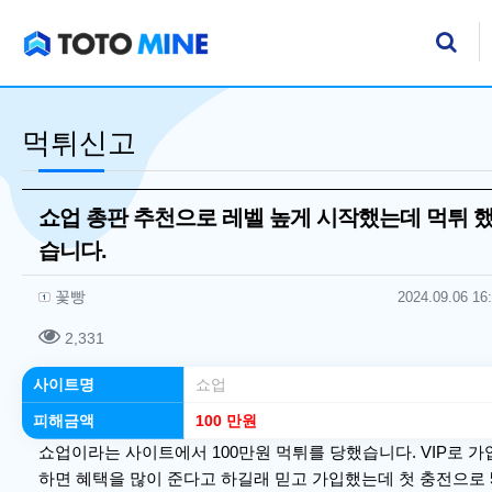
기
검
먹튀신고
쇼업 총판 추천으로 레벨 높게 시작했는데 먹튀 
습니다.
작성자 정보
작성
작성일
꽃빵
2024.09.06 16
컨텐츠 정보
조회
2,331
본문
사이트명
쇼업
피해금액
100 만원
쇼업이라는 사이트에서 100만원 먹튀를 당했습니다. VIP로 가
하면 혜택을 많이 준다고 하길래 믿고 가입했는데 첫 충전으로 