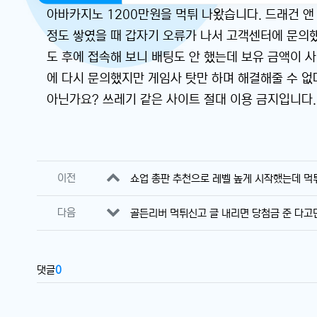
아바카지노 1200만원을 먹튀 나왔습니다. 드래건 앤
정도 쌓였을 때 갑자기 오류가 나서 고객센터에 문의했
도 후에 접속해 보니 배팅도 안 했는데 보유 금액이 
에 다시 문의했지만 게임사 탓만 하며 해결해줄 수 없
아닌가요? 쓰레기 같은 사이트 절대 이용 금지입니다.
관련자료
이전
쇼업 총판 추천으로 레벨 높게 시작했는데 먹
다음
골든리버 먹튀신고 글 내리면 당첨금 준 다고
댓글
0