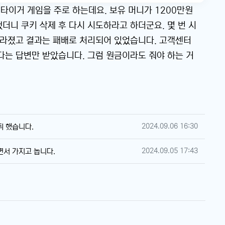
 타이거 게임을 주로 하는데요. 보유 머니가 1200만원
더니 쿠키 삭제 후 다시 시도하라고 하더군요. 몇 번 시
사라졌고 결과는 패배로 처리되어 있었습니다. 고객센터
다는 답변만 받았습니다. 그럼 원금이라도 줘야 하는 거
작성일
2024.09.06 16:30
튀 했습니다.
작성일
2024.09.05 17:43
면서 가지고 놉니다.