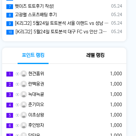
등록일
벳이즈 토토후기 작성!
05.24
7
등록일
고광렬 스포츠배팅 후기
05.24
8
등록일
[K리그2] 5월24일 토토분석 서울 이랜드 vs 성남 FC 스포츠분석
05.24
9
등록일
[K리그2] 5월24일 토토분석 대구 FC vs 안산 그리너스 스포츠분석
05.24
10
포인트 랭킹
레벨 랭킹
현견흠위
1,000
1
란백웅권
1,000
2
늑대늑골
1,000
3
춘기미오
1,000
4
이초상왕
1,000
5
후인방자
1,000
6
닥터유
1,000
7