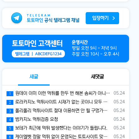
새글
새댓글
등록일
원데이 이미 이런 먹튀를 한두 번 해본 솜씨가 아니에요.
05.24
1
등록일
로라카지노 먹튀사이트 시재가 없는 곳이니 모두 피하십시오.
05.24
2
등록일
폴리폴리 먹튀사이트 절대 이용하면 안 될 구멍가게입니다.
05.24
3
등록일
범카지노 먹튀검증 요청
05.24
4
등록일
보테가 최근에 먹튀 발생했다는 이야기가 들립니다.
05.24
5
등록일
케이엘벳 정말 먹튀 없이 운영되는 토토사이트 맞을까요?
05.24
6