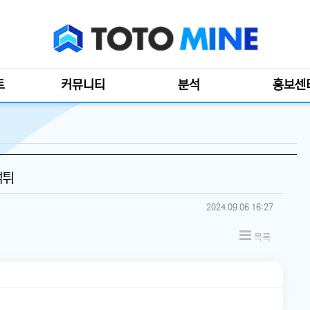
트
커뮤니티
분석
홍보센
먹튀
작성일
2024.09.06 16:27
목록