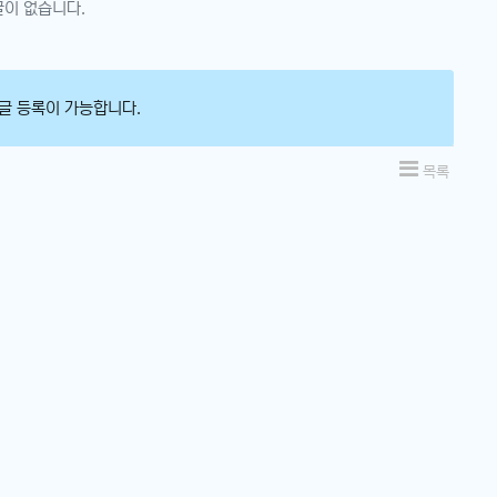
글이 없습니다.
글 등록이 가능합니다.
목록