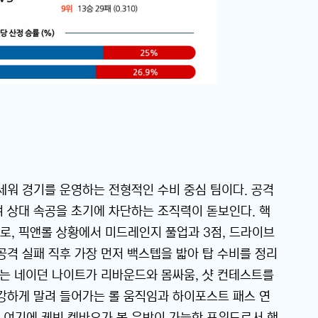
세워 경기를 운영하는 전형적인 수비 중심 팀이다. 공격
 상대 속공을 초기에 차단하는 조직력이 돋보인다. 핵
로, 픽앤롤 상황에서 미드레인지 풀업과 3점, 드라이브
공격 실패 직후 가장 먼저 백스텝을 밟아 탑 수비를 정리
서는 네이던 나이트가 리바운드와 몸싸움, 샷 컨테스트를
강하게 말려 들어가는 롤 움직임과 하이포스트 패스 연