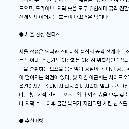
계까지 수행하며 인사이드 존재감을 확실히 보여준다.
드오프, 드라이브, 외곽 슛을 모두 위협하며 공격 전
전개까지 이어지는 흐름이 매끄러운 팀이다.
● 서울 삼성 썬더스
서울 삼성은 외곽과 스페이싱 중심의 공격 전개가 특
는 팀이다. 슈팅가드 이관희는 여전히 위협적인 3점과
윙을 순환하는 오프볼 움직임이 강점이다. 다만 강한 
이 떨어지는 약점이 있다. 윙 자원 이근휘는 사이드 
옵션이지만, 수비에서 피지컬 매치업에 밀리고 스크린
다. 빅맨 케렘 칸터는 포스트업과 외곽 슛을 모두 갖
나 외곽 수비 이후 골밑 복귀가 지연되면 세컨 찬스를
● 추천배팅