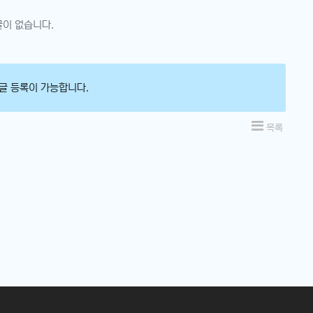
글이 없습니다.
글 등록이 가능합니다.
목록