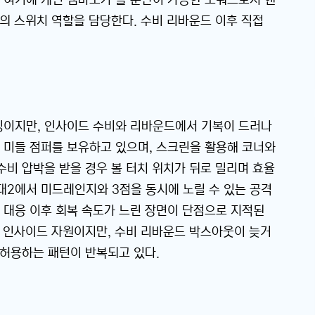
 여기에 케빈 켐바오가 볼 운반이 가능한 포워드로서 핸
환의 스위치 역할을 담당한다. 수비 리바운드 이후 직접
징이지만, 인사이드 수비와 리바운드에서 기복이 드러나
 미들 점퍼를 보유하고 있으며, 스크린을 활용해 코너와
수비 압박을 받을 경우 볼 터치 위치가 뒤로 밀리며 효율
2대2에서 미드레인지와 3점을 동시에 노릴 수 있는 공격
 대응 이후 회복 속도가 느린 장면이 단점으로 지적된
춘 인사이드 자원이지만, 수비 리바운드 박스아웃이 늦거
 허용하는 패턴이 반복되고 있다.