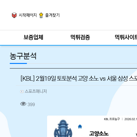
상단 네비
메인 메뉴
보증업체
먹튀검증
먹튀사이
농구분석
[KBL] 2월19일 토토분석 고양 소노 vs 서울 삼성 
작성자 정보
작성
스포츠매니저
컨텐츠 정보
조회
399
본문