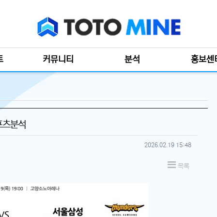
트
커뮤니티
분석
홍보센
스포츠분석
작성일
2026.02.19 15:48
목록