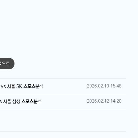
록으로
작성일
2026.02.19 15:48
 vs 서울 SK 스포츠분석
작성일
2026.02.12 14:20
vs 서울 삼성 스포츠분석