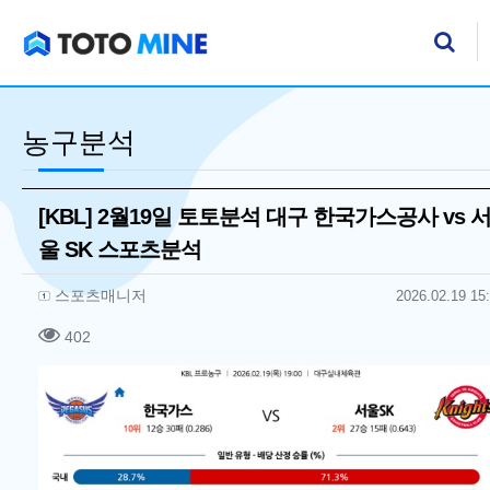
기
검
농구분석
[KBL] 2월19일 토토분석 대구 한국가스공사 vs 
울 SK 스포츠분석
작성자 정보
작성
작성일
스포츠매니저
2026.02.19 15
컨텐츠 정보
조회
402
본문