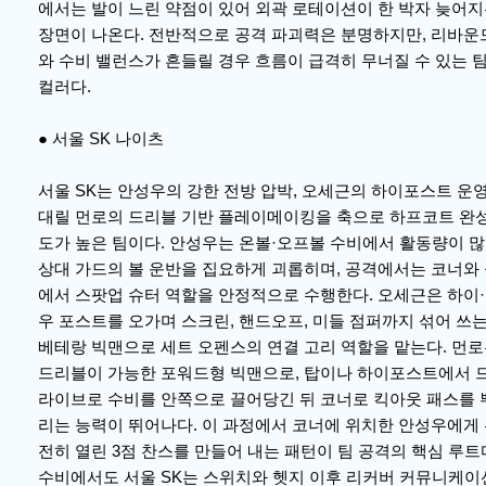
에서는 발이 느린 약점이 있어 외곽 로테이션이 한 박자 늦어
장면이 나온다. 전반적으로 공격 파괴력은 분명하지만, 리바운
와 수비 밸런스가 흔들릴 경우 흐름이 급격히 무너질 수 있는 
컬러다.
● 서울 SK 나이츠
서울 SK는 안성우의 강한 전방 압박, 오세근의 하이포스트 운영
대릴 먼로의 드리블 기반 플레이메이킹을 축으로 하프코트 완
도가 높은 팀이다. 안성우는 온볼·오프볼 수비에서 활동량이 
상대 가드의 볼 운반을 집요하게 괴롭히며, 공격에서는 코너와
에서 스팟업 슈터 역할을 안정적으로 수행한다. 오세근은 하이
우 포스트를 오가며 스크린, 핸드오프, 미들 점퍼까지 섞어 쓰
베테랑 빅맨으로 세트 오펜스의 연결 고리 역할을 맡는다. 먼
드리블이 가능한 포워드형 빅맨으로, 탑이나 하이포스트에서 
라이브로 수비를 안쪽으로 끌어당긴 뒤 코너로 킥아웃 패스를 
리는 능력이 뛰어나다. 이 과정에서 코너에 위치한 안성우에게
전히 열린 3점 찬스를 만들어 내는 패턴이 팀 공격의 핵심 루트
수비에서도 서울 SK는 스위치와 헷지 이후 리커버 커뮤니케이